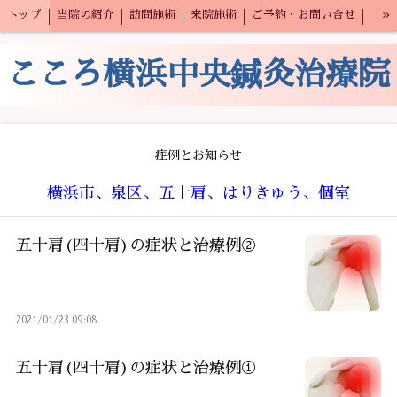
»
トップ
当院の紹介
訪問施術
来院施術
ご予約・お問い合せ
スタッフ募集
こころ横浜中央鍼灸治療院
症例とお知らせ
横浜市、泉区、五十肩、はりきゅう、個室
五十肩(四十肩)の症状と治療例②
2021/01/23 09:08
五十肩(四十肩)の症状と治療例①