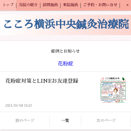
»
トップ
当院の紹介
訪問施術
来院施術
ご予約・お問い合せ
スタッフ募集
こころ横浜中央鍼灸治療院
症例とお知らせ
花粉症
花粉症対策とLINEお友達登録
2021/03/04 10:22
前のページ
一覧
次のページ