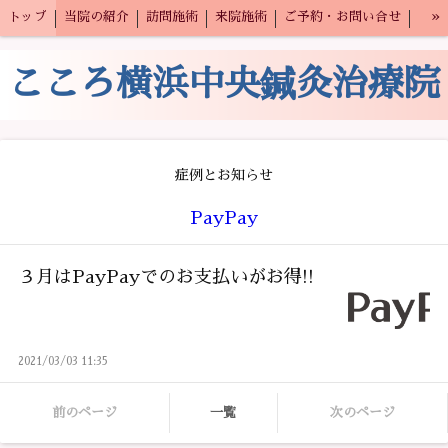
»
トップ
当院の紹介
訪問施術
来院施術
ご予約・お問い合せ
スタッフ募集
こころ横浜中央鍼灸治療院
症例とお知らせ
PayPay
３月はPayPayでのお支払いがお得!!
2021/03/03 11:35
前のページ
一覧
次のページ